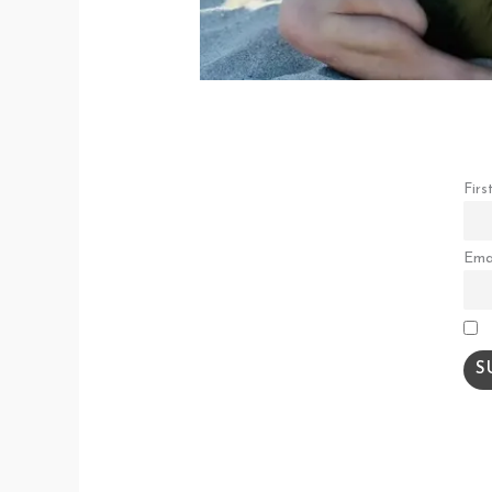
Firs
Ema