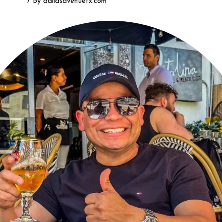
ISITAR
/ By
dallasavenuetx.com