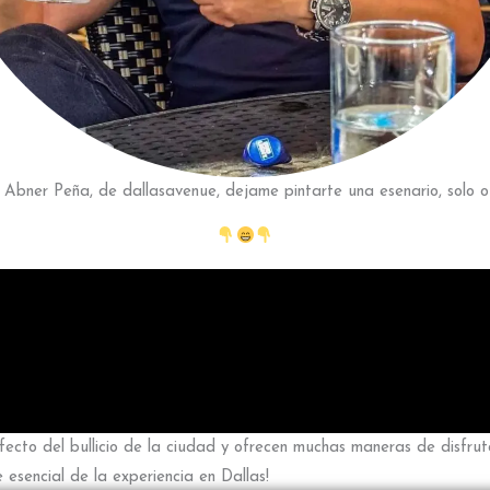
bner Peña, de dallasavenue, dejame pintarte una esenario, solo o 
ecto del bullicio de la ciudad y ofrecen muchas maneras de disfruta
e esencial de la experiencia en Dallas!