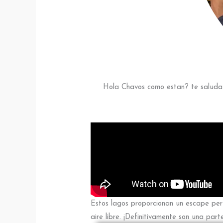
Hola Chavos como estan? te saluda A
Estos lagos proporcionan un escape perf
aire libre. ¡Definitivamente son una part