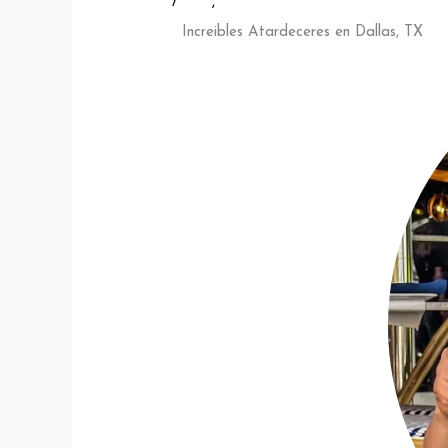
/
Blog
,
LUGARES QUE TIENES QUE V
Increibles Atardeceres en Dallas, TX