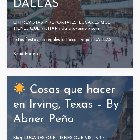
DALLAS
ENTREVISTAS Y REPORTAJES
,
LUGARES QUE
TIENES QUE VISITAR
/
dallasavenuetx.com
Estas fiestas, no regales lo típico… regala DALLAS.
COMPRAS
Read More »
DE
DIAS
FESTIVOS
EN
Cosas que hacer
DALLAS
en Irving, Texas – By
Abner Peña
Blog
,
LUGARES QUE TIENES QUE VISITAR
/