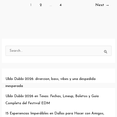
Bars
1
2
…
4
Next
→
en
Dallas
que
Tienes
que
Conocer
*
S
Por
e
Abner
Peña
a
r
Ubbi Dubbi 2026: divercion, bass, vibes y una despedida
c
inesperada
h
f
Ubbi Dubbi 2026 en Texas: Fechas, Lineup, Boletos y Guía
o
Completa del Festival EDM
r
15 Experiencias Imperdibles en Dallas para Hacer con Amigos,
: