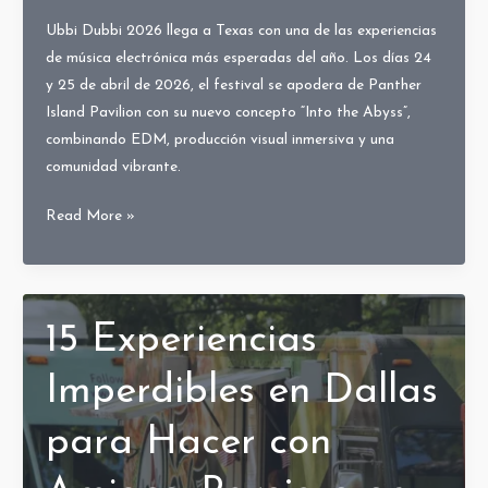
Ubbi Dubbi 2026 llega a Texas con una de las experiencias
de música electrónica más esperadas del año. Los días 24
y 25 de abril de 2026, el festival se apodera de Panther
Island Pavilion con su nuevo concepto “Into the Abyss”,
combinando EDM, producción visual inmersiva y una
comunidad vibrante.
Ubbi
Read More »
Dubbi
2026
en
Texas:
15 Experiencias
Fechas,
Lineup,
Imperdibles en Dallas
Boletos
para Hacer con
y
Guía
Completa