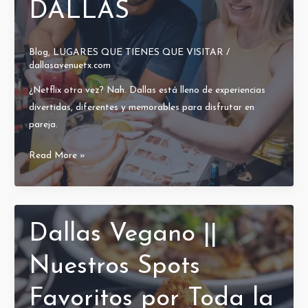
DALLAS
Amigos,
Pareja
o
Blog
,
LUGARES QUE TIENES QUE VISITAR
/
en
dallasavenuetx.com
Grupo
¿Netflix otra vez? Nah. Dallas está lleno de experiencias
divertidas, diferentes y memorables para disfrutar en
pareja.
TOP
Read More »
EXPERIENCIAS
PARA
PAREJAS
EN
Dallas Vegano ||
DALLAS
Nuestros Spots
Favoritos por Toda la