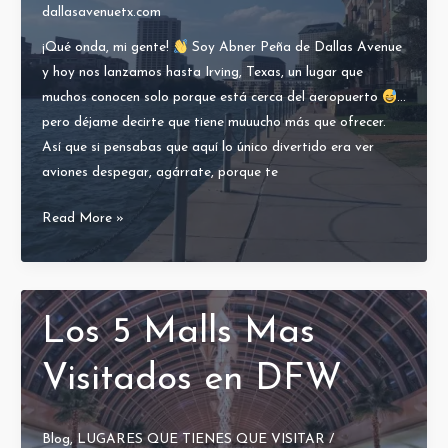
dallasavenuetx.com
¡Qué onda, mi gente!
Soy Abner Peña de Dallas Avenue
y hoy nos lanzamos hasta Irving, Texas, un lugar que
muchos conocen solo porque está cerca del aeropuerto
…
pero déjame decirte que tiene muuucho más que ofrecer.
Así que si pensabas que aquí lo único divertido era ver
aviones despegar, agárrate, porque te
Read More »
Cosas
que
hacer
en
Los 5 Malls Mas
Irving,
Texas
Visitados en DFW
–
By
Blog
,
LUGARES QUE TIENES QUE VISITAR
/
Abner