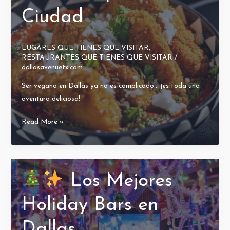
Ciudad
LUGARES QUE TIENES QUE VISITAR
,
RESTAURANTES QUE TIENES QUE VISITAR
/
dallasavenuetx.com
Ser vegano en Dallas ya no es complicado… ¡es toda una
aventura deliciosa!
Dallas
Read More »
Vegano
||
Nuestros
Spots
Los Mejores
Favoritos
por
Holiday Bars en
Toda
Dallas
la