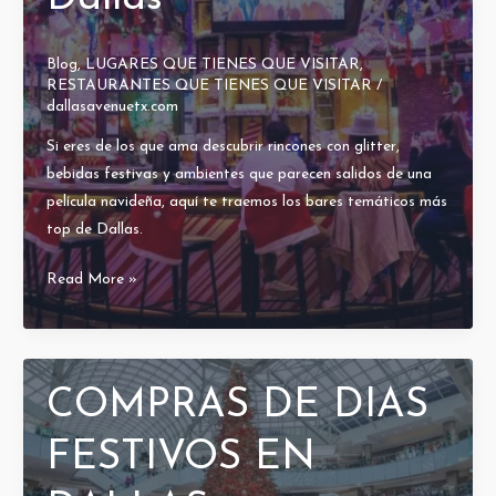
Ciudad
Blog
,
LUGARES QUE TIENES QUE VISITAR
,
RESTAURANTES QUE TIENES QUE VISITAR
/
dallasavenuetx.com
Si eres de los que ama descubrir rincones con glitter,
bebidas festivas y ambientes que parecen salidos de una
película navideña, aquí te traemos los bares temáticos más
top de Dallas.
Read More »
Los
Mejores
Holiday
COMPRAS DE DIAS
Bars
en
FESTIVOS EN
Dallas