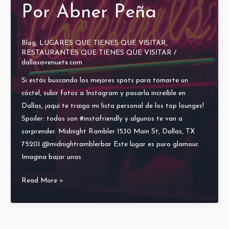
Por Abner Peña
Blog
,
LUGARES QUE TIENES QUE VISITAR
,
RESTAURANTES QUE TIENES QUE VISITAR
/
dallasavenuetx.com
Si estás buscando los mejores spots para tomarte un
cóctel, subir fotos a Instagram y pasarla increíble en
Dallas, ¡aquí te traigo mi lista personal de los top lounges!
Spoiler: todos son #instafriendly y algunos te van a
sorprender. Midnight Rambler 1530 Main St, Dallas, TX
75201 @midnightramblerbar Este lugar es puro glamour.
Imagina bajar unas
Read More »
Top
10
Lounge