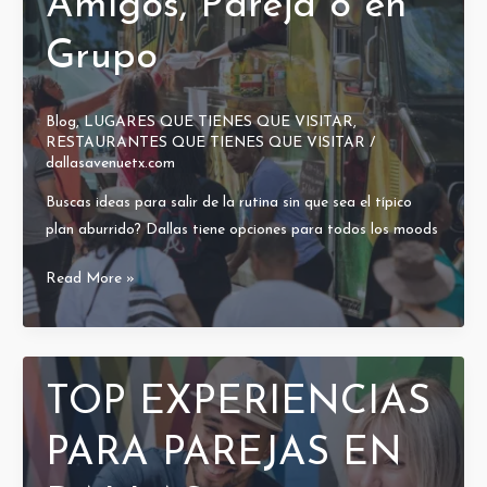
Amigos, Pareja o en
del
Grupo
Festival
EDM
Blog
,
LUGARES QUE TIENES QUE VISITAR
,
RESTAURANTES QUE TIENES QUE VISITAR
/
dallasavenuetx.com
Buscas ideas para salir de la rutina sin que sea el típico
plan aburrido? Dallas tiene opciones para todos los moods
15
Read More »
Experiencias
Imperdibles
en
Dallas
TOP EXPERIENCIAS
para
Hacer
PARA PAREJAS EN
con