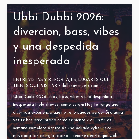
Ubbi Dubbi 2026:
divercion, bass, vibes
y una despedida
inesperada
ENTREVISTAS Y REPORTAJES
,
LUGARES QUE
TIENES QUE VISITAR
/
dallasavenuetx.com
Ubbi Dubbi 2026: caos, bass, vibes y una despedida
inesperada Hola chavos, como estan?Hoy te tengo una
divertida experiencia que no te lo puedes perder Si alguna
vez te has preguntado cómo se siente vivir un fin de
semana completo dentro de una película cyber-rave
mezclada con energía texana… déjame decirte que Ubbi