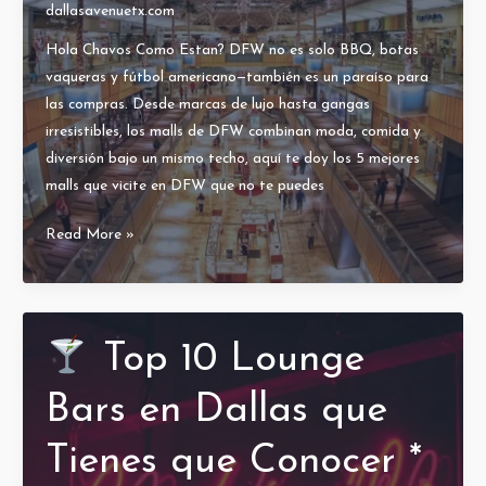
dallasavenuetx.com
Peña
Hola Chavos Como Estan? DFW no es solo BBQ, botas
vaqueras y fútbol americano—también es un paraíso para
las compras. Desde marcas de lujo hasta gangas
irresistibles, los malls de DFW combinan moda, comida y
diversión bajo un mismo techo, aquí te doy los 5 mejores
malls que vicite en DFW que no te puedes
Los
Read More »
5
Malls
Mas
Visitados
Top 10 Lounge
en
DFW
Bars en Dallas que
Tienes que Conocer *