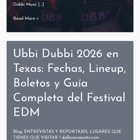
Dubbi Music […]
Ubbi
Read More »
Dubbi
2026:
divercion,
bass,
Ubbi Dubbi 2026 en
vibes
y
Texas: Fechas, Lineup,
una
Boletos y Guía
despedida
inesperada
Completa del Festival
EDM
Blog
,
ENTREVISTAS Y REPORTAJES
,
LUGARES QUE
TIENES QUE VISITAR
/
dallasavenuetx.com