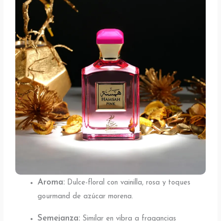
Aroma:
Dulce-floral con vainilla, rosa y toques
gourmand de azúcar morena.
Semejanza:
Similar en vibra a fragancias