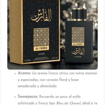
Aroma:
Un aroma fresco cítrico con notas marinas
y especiadas, con corazón floral y base
amaderada y almizclada.
Semejanza:
Recuerda un poco al estilo
sofisticado y fresco tipo
Bleu de Chanel
, ideal si te