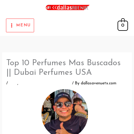
Skip
to
content
0
MENU
Top 10 Perfumes Mas Buscados
|| Dubai Perfumes USA
/
Blog
,
TOP PERFUMES AVENUE
/ By
dallasavenuetx.com