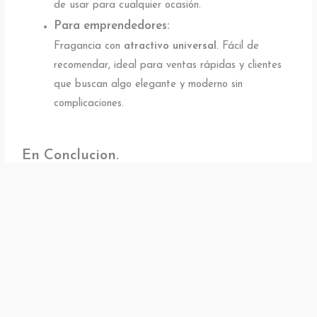
de usar para cualquier ocasión.
Para emprendedores:
Fragancia con
atractivo universal
. Fácil de
recomendar, ideal para ventas rápidas y clientes
que buscan algo elegante y moderno sin
complicaciones.
En Conclucion.
Al final del día, oler bien no es un lujo… es una actitud.
El perfume correcto puede cambiar tu mood, elevar tu
outfit y hacer que te recuerden incluso después de que
te vas.
Ya sea que te gusten los aromas frescos, dulces, intensos
o elegantes, en esta lista hay una opción que puede